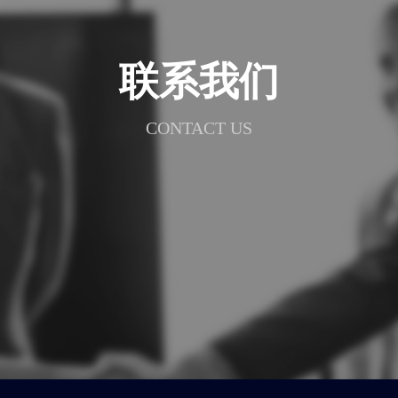
联系我们
CONTACT US