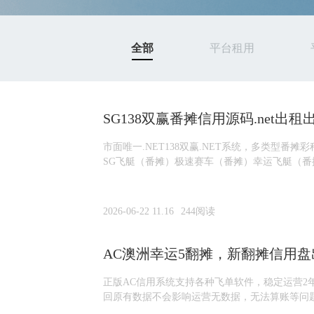
全部
平台租用
SG138双赢番摊信用源码.net出租
市面唯一.NET138双赢.NET系统，多类型番摊
SG飞艇（番摊）极速赛车（番摊）幸运飞艇（番
2026-06-22 11.16
244阅读
AC澳洲幸运5翻摊，新翻摊信用盘
正版AC信用系统支持各种飞单软件，稳定运营2
回原有数据不会影响运营无数据，无法算账等问题。