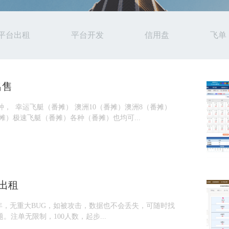
平台出租
平台开发
信用盘
飞单
出售
彩种， 幸运飞艇（番摊） 澳洲10（番摊）澳洲8（番摊）
摊）极速飞艇（番摊）各种（番摊）也均可...
出租
年，无重大BUG，如被攻击，数据也不会丢失，可随时找
注单无限制，100人数，起步...