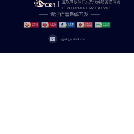
xjpxk@outlook.com